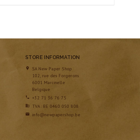
STORE INFORMATION
SA New Paper Shop

102, rue des Forgerons
6001 Marcinelle
Belgique
+32 71 36 76 75

TVA : BE 0460 050 808

info@newpapershop.be
