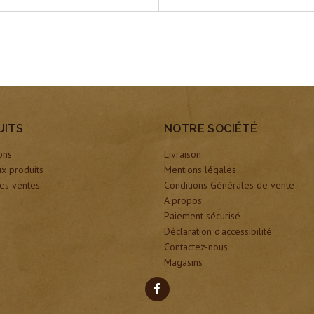
UITS
NOTRE SOCIÉTÉ
ons
Livraison
x produits
Mentions légales
es ventes
Conditions Générales de vente
A propos
Paiement sécurisé
Déclaration d'accessibilité
Contactez-nous
Magasins