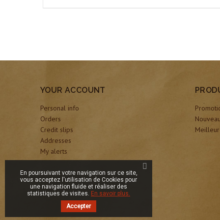
YOUR ACCOUNT
PROD
Personal info
Promoti
Orders
Nouveau
Credit slips
Meilleur
Addresses
My alerts
En poursuivant votre navigation sur ce site,
vous acceptez l'utilisation de Cookies pour
une navigation fluide et réaliser des
statistiques de visites.
En savoir plus.
Accepter