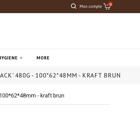
0
Mon compte
HYGIENE
MORE

CK' 480G - 100*62*48MM - KRAFT BRUN
- 100*62*48mm - kraft brun