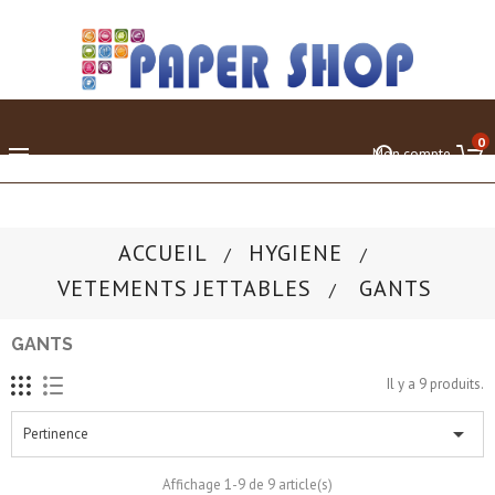
0

Mon compte
ACCUEIL
HYGIENE
VETEMENTS JETTABLES
GANTS
GANTS
Il y a 9 produits.

Pertinence
Affichage 1-9 de 9 article(s)