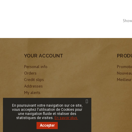
Showi
YOUR ACCOUNT
PROD
Personal info
Promoti
Orders
Nouveau
Credit slips
Meilleur
Addresses
My alerts
En poursuivant votre navigation sur ce site,
vous acceptez l'utilisation de Cookies pour
une navigation fluide et réaliser des
statistiques de visites.
En savoir plus.
Accepter