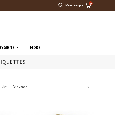
0
Mon compte
HYGIENE
MORE

TIQUETTES

rt by:
Relevance