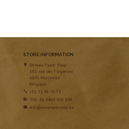
STORE INFORMATION
SA New Paper Shop

102, rue des Forgerons
6001 Marcinelle
Belgique
+32 71 36 76 75

TVA : BE 0460 050 808

info@newpapershop.be
