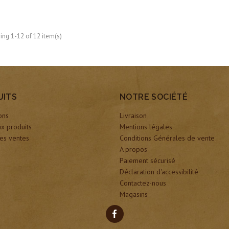
ng 1-12 of 12 item(s)
UITS
NOTRE SOCIÉTÉ
ons
Livraison
x produits
Mentions légales
es ventes
Conditions Générales de vente
A propos
Paiement sécurisé
Déclaration d'accessibilité
Contactez-nous
Magasins