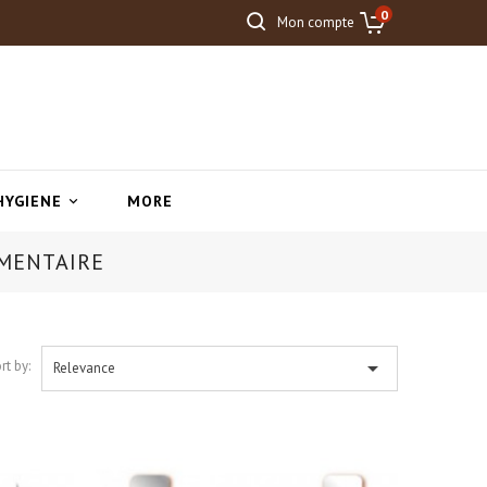
0
Mon compte
HYGIENE
MORE

MENTAIRE

rt by:
Relevance