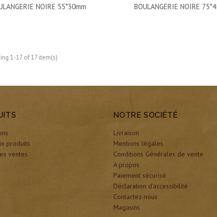
ULANGERIE NOIRE 55*30mm
BOULANGERIE NOIRE 75*
ng 1-17 of 17 item(s)
UITS
NOTRE SOCIÉTÉ
ons
Livraison
x produits
Mentions légales
es ventes
Conditions Générales de vente
A propos
Paiement sécurisé
Déclaration d'accessibilité
Contactez-nous
Magasins