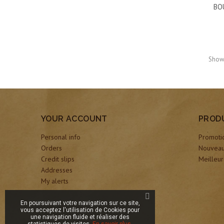
BO
Showi
YOUR ACCOUNT
PROD
Personal info
Promoti
Orders
Nouveau
Credit slips
Meilleur
Addresses
My alerts
En poursuivant votre navigation sur ce site,
vous acceptez l'utilisation de Cookies pour
une navigation fluide et réaliser des