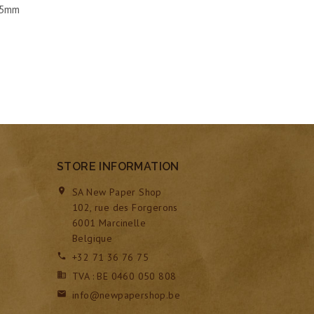
45mm
STORE INFORMATION
SA New Paper Shop

102, rue des Forgerons
6001 Marcinelle
Belgique
+32 71 36 76 75

TVA : BE 0460 050 808

info@newpapershop.be
