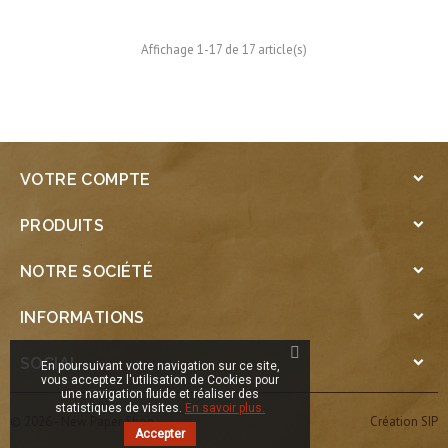
Affichage 1-17 de 17 article(s)
VOTRE COMPTE

PRODUITS

NOTRE SOCIÉTÉ

INFORMATIONS

SOCIAL

En poursuivant votre navigation sur ce site,
vous acceptez l'utilisation de Cookies pour
une navigation fluide et réaliser des
statistiques de visites.
En savoir plus.
© 2026 - New Paper Shop
Création SIP
Accepter