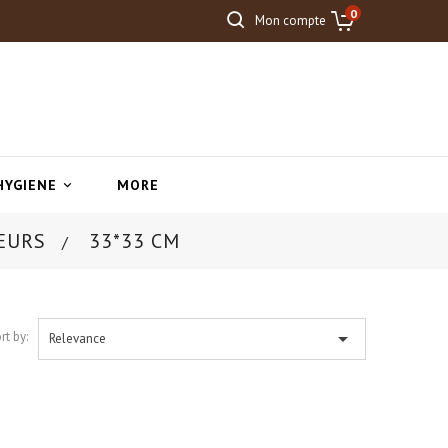
0
Mon compte
HYGIENE
MORE

SEURS
33*33 CM

rt by:
Relevance