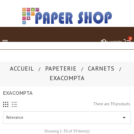
0

Mon compte
ACCUEIL
PAPETERIE
CARNETS
EXACOMPTA
EXACOMPTA
There are 39 products.

Relevance
Showing 1-30 of 39 item(s)