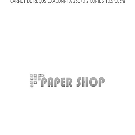
CARNET DE REÇUS EXACOMPTA 23170 2 COPIES 10.5*18cm