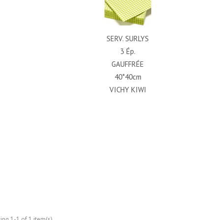
SERV. SURLYS
3 Ép.
GAUFFRÉE
40*40cm
VICHY KIWI
ng 1-1 of 1 item(s)