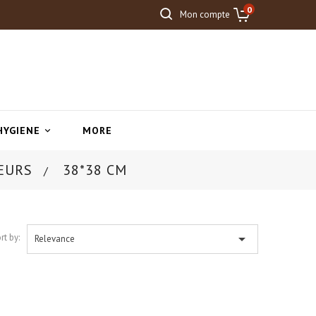
0
Mon compte
HYGIENE
MORE

SEURS
38*38 CM

rt by:
Relevance