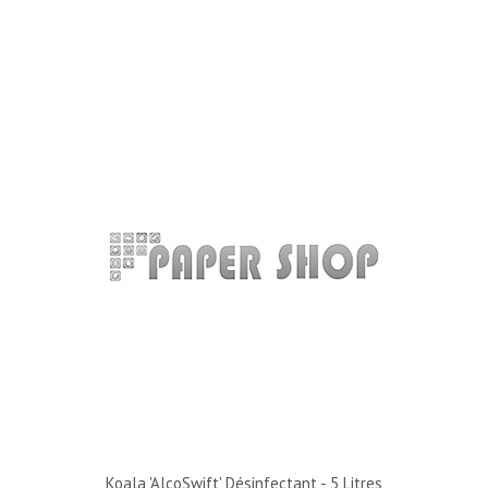
Koala 'AlcoSwift' Désinfectant - 5 Litres