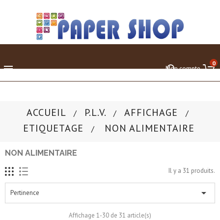
0

Mon compte
ACCUEIL
P.L.V.
AFFICHAGE
ETIQUETAGE
NON ALIMENTAIRE
NON ALIMENTAIRE
Il y a 31 produits.

Pertinence
Affichage 1-30 de 31 article(s)