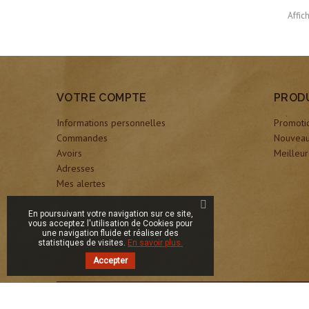
Affic
VOTRE COMPTE
PROD
Informations personnelles
Promoti
Commandes
Nouveau
Avoirs
Meilleur
Adresses
Mes alertes
En poursuivant votre navigation sur ce site,
vous acceptez l'utilisation de Cookies pour
une navigation fluide et réaliser des
statistiques de visites.
En savoir plus.
Accepter
© 2026 - New Paper Shop