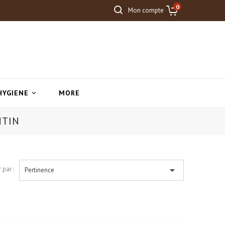
0
Mon compte
HYGIENE
MORE

NTIN

 par :
Pertinence