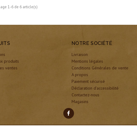
hage 1-6 de 6 article(s)
UITS
NOTRE SOCIÉTÉ
ons
Livraison
x produits
Mentions légales
es ventes
Conditions Générales de vente
A propos
Paiement sécurisé
Déclaration d'accessibilité
Contactez-nous
Magasins