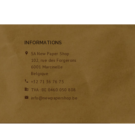
INFORMATIONS
SA New Paper Shop

102, rue des Forgerons
6001 Marcinelle
Belgique
+32 71 36 76 75

TVA : BE 0460 050 808

info@newpapershop.be

Création SIP