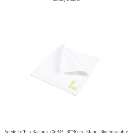
Serviette 'Eco-Bamboo' 70g/m² - 40*40cm - Blanc - Biodégradable