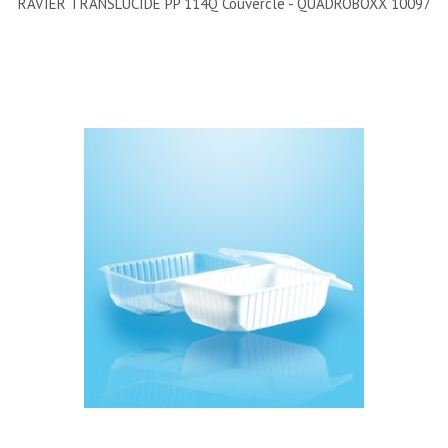
RAVIER TRANSLUCIDE PP 114Q Couvercle - QUADROBOXX 10097