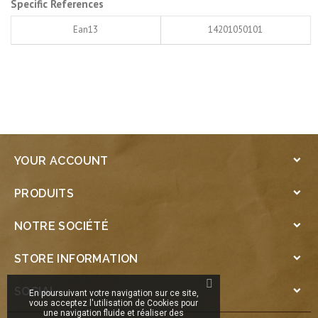
Specific References
Ean13
14201050101
YOUR ACCOUNT

PRODUITS

NOTRE SOCIÉTÉ

STORE INFORMATION

SOCIAL

En poursuivant votre navigation sur ce site,
vous acceptez l'utilisation de Cookies pour
une navigation fluide et réaliser des